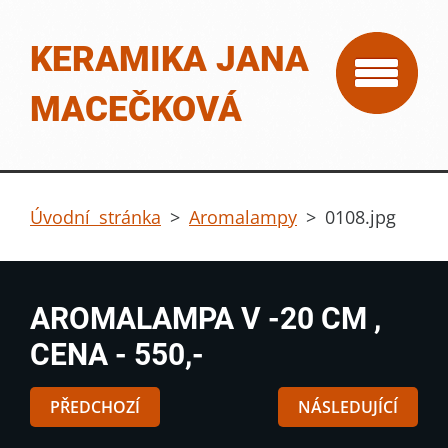
KERAMIKA JANA
MACEČKOVÁ
Úvodní stránka
>
Aromalampy
>
0108.jpg
AROMALAMPA V -20 CM ,
CENA - 550,-
PŘEDCHOZÍ
NÁSLEDUJÍCÍ