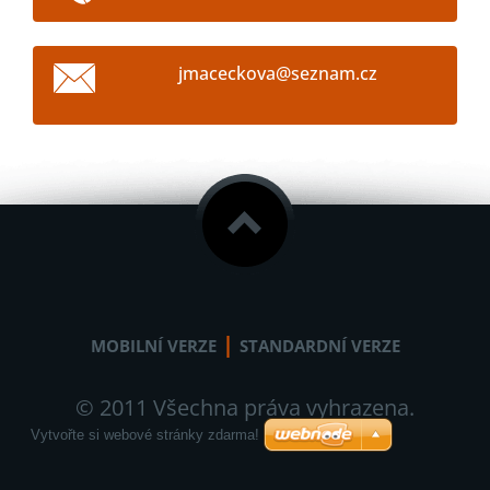
jmacecko
va@sezna
m.cz
|
MOBILNÍ VERZE
STANDARDNÍ VERZE
© 2011 Všechna práva vyhrazena.
Vytvořte si webové stránky zdarma!