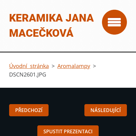
KERAMIKA JANA
MACEČKOVÁ
Úvodní stránka
>
Aromalampy
>
DSCN2601.JPG
PŘEDCHOZÍ
NÁSLEDUJÍCÍ
SPUSTIT PREZENTACI