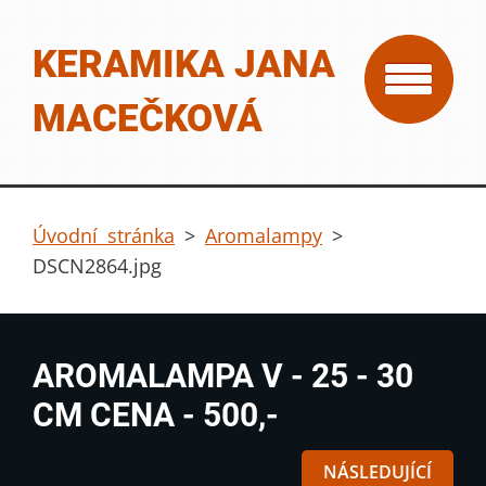
KERAMIKA JANA
MACEČKOVÁ
Úvodní stránka
>
Aromalampy
>
DSCN2864.jpg
AROMALAMPA V - 25 - 30
CM CENA - 500,-
NÁSLEDUJÍCÍ