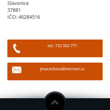
Slavonice
37881
IČO: 46284516
tel.: 732 502 771
jmacecko
va@sezna
m.cz