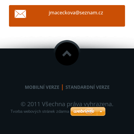
jmacecko
va@sezna
m.cz
|
MOBILNÍ VERZE
STANDARDNÍ VERZE
© 2011 Všechna práva vyhrazena.
Tvorba webových stránek zdarma