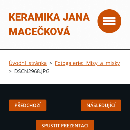
KERAMIKA JANA
MACEČKOVÁ
Úvodní stránka
>
Fotogalerie: Mísy a misky
>
DSCN2968.JPG
PŘEDCHOZÍ
NÁSLEDUJÍCÍ
SPUSTIT PREZENTACI