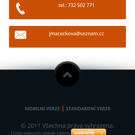
tel.: 732 502 771
jmacecko
va@sezna
m.cz
|
MOBILNÍ VERZE
STANDARDNÍ VERZE
© 2011 Všechna práva vyhrazena.
Tvorba webových stránek zdarma