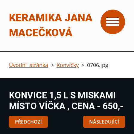
KERAMIKA JANA
MACEČKOVÁ
Úvodní stránka
>
Konvičky
>
0706.jpg
KONVICE 1,5 L S MISKAMI
MÍSTO VÍČKA , CENA - 650,-
PŘEDCHOZÍ
NÁSLEDUJÍCÍ