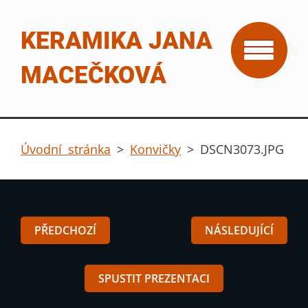
KERAMIKA JANA
MACEČKOVÁ
Úvodní stránka
>
Konvičky
>
DSCN3073.JPG
PŘEDCHOZÍ
NÁSLEDUJÍCÍ
SPUSTIT PREZENTACI