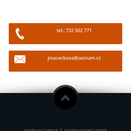
tel.: 732 502 771
jmacecko
va@sezna
m.cz
|
MOBILNÍ VERZE
STANDARDNÍ VERZE