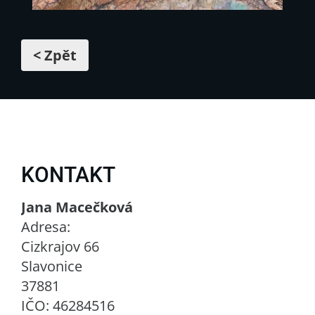
< Zpět
KONTAKT
Jana Macečková
Adresa:
Cizkrajov 66
Slavonice
37881
IČO: 46284516