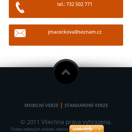
tel.: 732 502 771
jmacecko
va@sezna
m.cz
|
MOBILNÍ VERZE
STANDARDNÍ VERZE
© 2011 Všechna práva vyhrazena.
Tvorba webových stránek zdarma