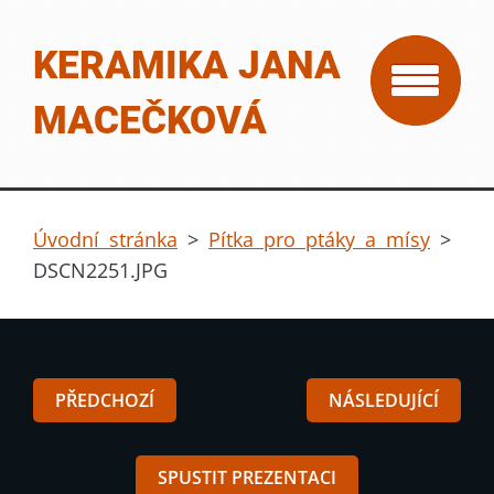
KERAMIKA JANA
MACEČKOVÁ
Úvodní stránka
>
Pítka pro ptáky a mísy
>
DSCN2251.JPG
PŘEDCHOZÍ
NÁSLEDUJÍCÍ
SPUSTIT PREZENTACI