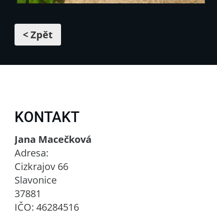
< Zpět
KONTAKT
Jana Macečková
Adresa:
Cizkrajov 66
Slavonice
37881
IČO: 46284516