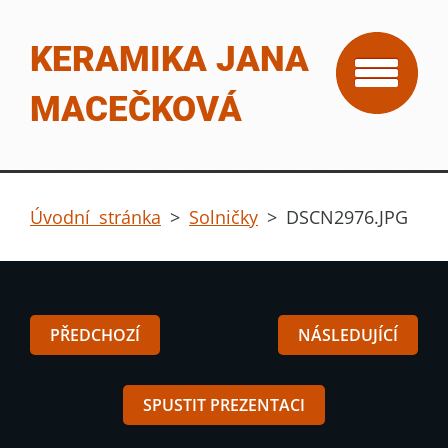
KERAMIKA JANA
MACEČKOVÁ
Úvodní stránka
>
Solničky
>
DSCN2976.JPG
PŘEDCHOZÍ
NÁSLEDUJÍCÍ
SPUSTIT PREZENTACI