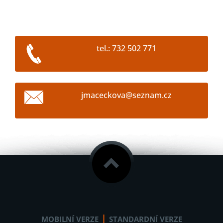
tel.: 732 502 771
jmacecko
va@sezna
m.cz
|
MOBILNÍ VERZE
STANDARDNÍ VERZE