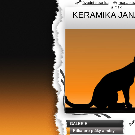
úvodní stránka
mapa str
tisk
KERAMIKA JA
GALERIE
Pítka pro ptáky a mísy