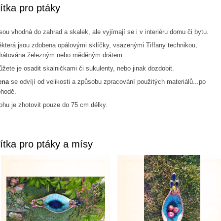
ítka pro ptáky
ou vhodná do zahrad a skalek, ale vyjímají se i v interiéru domu či bytu.
která jsou zdobena opálovými sklíčky, vsazenými Tiffany technikou,
drátována železným nebo měděným drátem.
žete je osadit skalničkami či sukulenty, nebo jinak dozdobit.
ena
se odvíjí od velikosti a způsobu zpracování použitých materiálů...po
ohodě.
hu je zhotovit pouze do 75 cm délky.
ítka pro ptáky a mísy