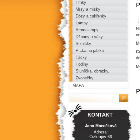
Hrnky
P
Mísy a misky
Dózy a cukřenky
js
Lampy
Ně
Aromalampy
o
Džbány a vázy
Mů
Solničky
Pícka na jablka
C
Tácky
d
Hodiny
Mo
Sluníčka, obrázky,
mandaly
Zvonečky
MAPA
P
KONTAKT
Jana Macečková
Adresa:
Cizkrajov 66