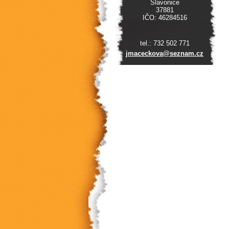
Slavonice
37881
IČO: 46284516
tel.: 732 502 771
jmacecko
va@sezna
m.cz